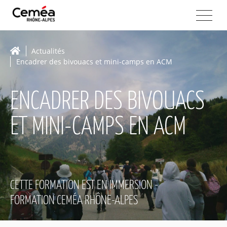
Actualités
Encadrer des bivouacs et mini-camps en ACM
ENCADRER DES BIVOUACS
ET MINI-CAMPS EN ACM
CETTE FORMATION EST EN IMMERSION -
FORMATION CEMÉA RHÔNE-ALPES