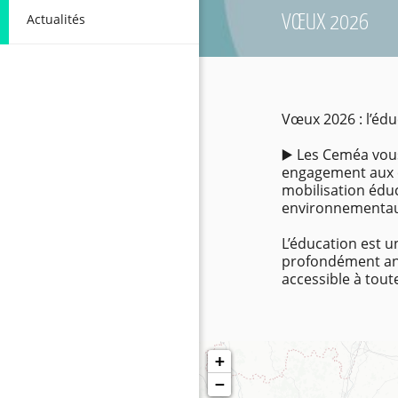
Actualités
VŒUX 2026
Vœux 2026 : l’éd
▶️ Les Ceméa vou
engagement aux c
mobilisation éduc
environnementau
L’éducation est u
profondément ancr
accessible à tout
+
−