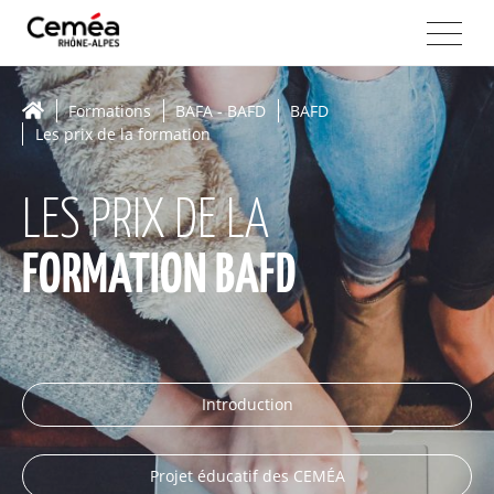
Formations
BAFA - BAFD
BAFD
Les prix de la formation
LES PRIX DE LA
FORMATION BAFD
Introduction
Projet éducatif des CEMÉA